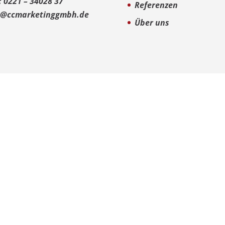
: 0221 – 34028 37
Referenzen
o@ccmarketinggmbh.de
Über uns